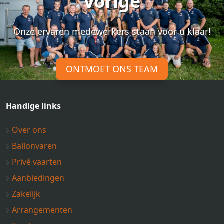
vorige
Onze ervaren medewerkers staan voor u klaar!
ONTMOET ONS TEAM
Handige links
Over ons
Ballonvaren
Privé vaarten
Aanbiedingen
Zakelijk
Arrangementen