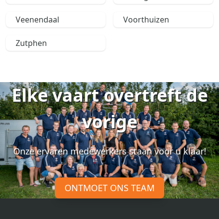
Veenendaal
Voorthuizen
Zutphen
Elke vaart overtreft de
vorige
Onze ervaren medewerkers staan voor u klaar!
ONTMOET ONS TEAM