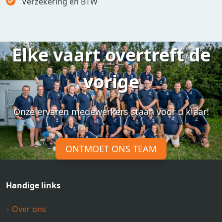
Verzekering en BTW
Elke vaart overtreft de
vorige
Onze ervaren medewerkers staan voor u klaar!
ONTMOET ONS TEAM
Handige links
Over ons