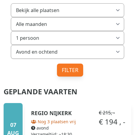
FILTER
GEPLANDE VAARTEN
REGIO
NIJKERK
€ 215, -
€ 194 , -
Nog 3 plaatsen vrij
07
avond
AUG
Verzameltijd: ~18:30