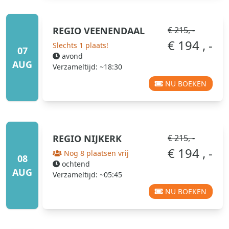
REGIO
VEENENDAAL
€ 215, -
€ 194 , -
Slechts 1 plaats!
07
avond
AUG
Verzameltijd: ~18:30
NU BOEKEN
REGIO
NIJKERK
€ 215, -
€ 194 , -
Nog 8 plaatsen vrij
08
ochtend
AUG
Verzameltijd: ~05:45
NU BOEKEN