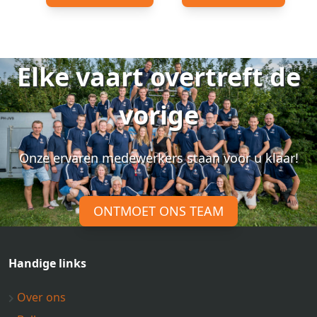
Elke vaart overtreft de
vorige
Onze ervaren medewerkers staan voor u klaar!
ONTMOET ONS TEAM
Handige links
Over ons