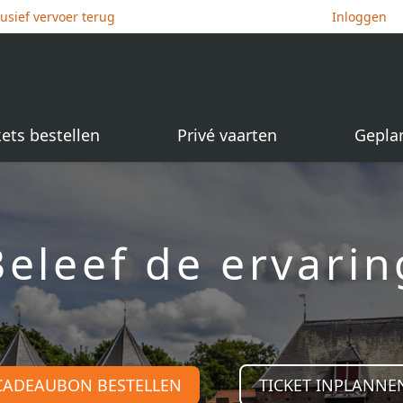
lusief vervoer terug
Inloggen
kets bestellen
Privé vaarten
Gepla
Beleef de ervarin
CADEAUBON BESTELLEN
TICKET INPLANNE