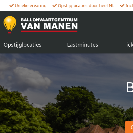
Unieke ervaring
Opstijglocaties door heel NL
Inc
Opstijglocaties
Lastminutes
Tic