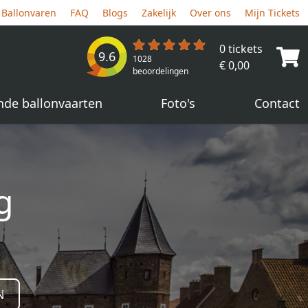
Ballonvaren
FAQ
Blogs
Zakelijk
Over ons
Mijn Tickets
0 tickets
9.6
1028
€ 0,00
beoordelingen
nde ballonvaarten
Foto's
Contact
g
N