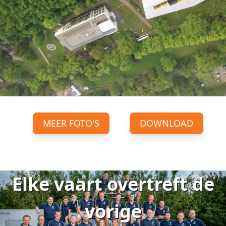
MEER FOTO'S
DOWNLOAD
Elke vaart overtreft de
vorige