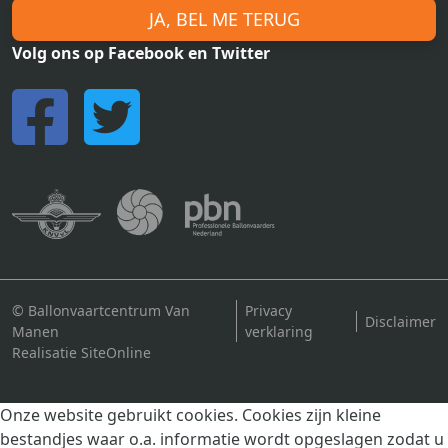
JA, BEL ME TERUG
Volg ons op Facebook en Twitter
© Ballonvaartcentrum Van
Privacy
Disclaimer
Manen
verklaring
Realisatie SiteOnline
Onze website gebruikt cookies. Cookies zijn kleine
bestandjes waar o.a. informatie wordt opgeslagen zodat u