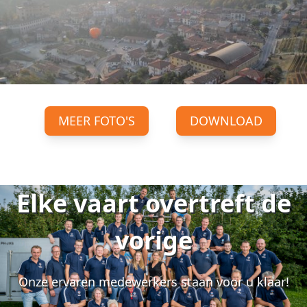
MEER FOTO'S
DOWNLOAD
Elke vaart overtreft de
vorige
Onze ervaren medewerkers staan voor u klaar!