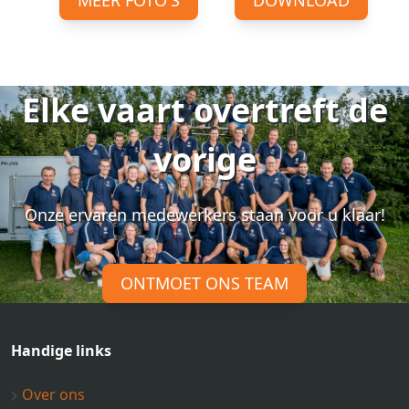
MEER FOTO'S
DOWNLOAD
Elke vaart overtreft de
vorige
Onze ervaren medewerkers staan voor u klaar!
ONTMOET ONS TEAM
Handige links
Over ons