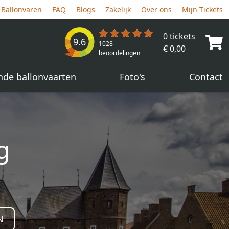
Ballonvaren
FAQ
Blogs
Zakelijk
Over ons
Mijn Tickets
0 tickets
9.6
1028
€ 0,00
beoordelingen
nde ballonvaarten
Foto's
Contact
g
N