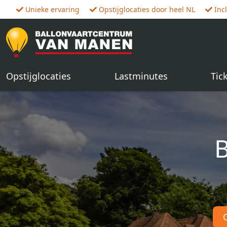
Unieke ervaring
Opstijglocaties door heel NL
Inc
Opstijglocaties
Lastminutes
Tic