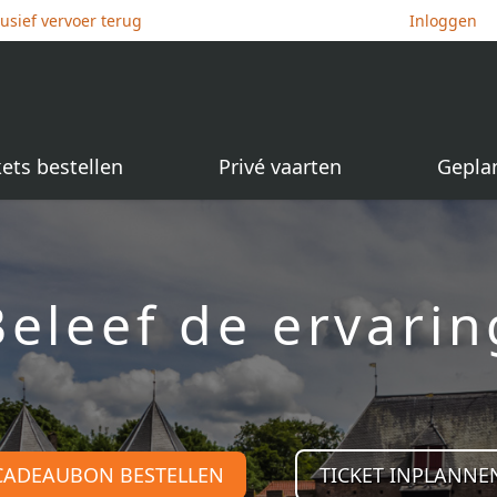
lusief vervoer terug
Inloggen
kets bestellen
Privé vaarten
Gepla
Beleef de ervarin
CADEAUBON BESTELLEN
TICKET INPLANNE