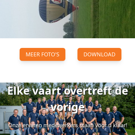
MEER FOTO'S
DOWNLOAD
Elke vaart overtreft de
vorige
Onze ervaren medewerkers staan voor u klaar!