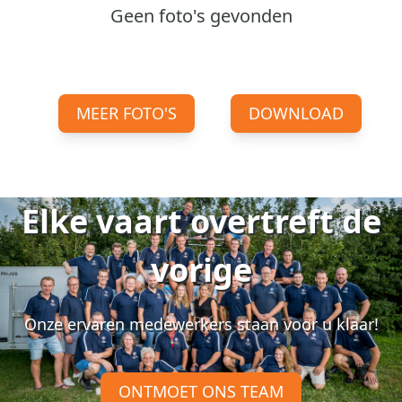
Geen foto's gevonden
MEER FOTO'S
DOWNLOAD
Elke vaart overtreft de
vorige
Onze ervaren medewerkers staan voor u klaar!
ONTMOET ONS TEAM