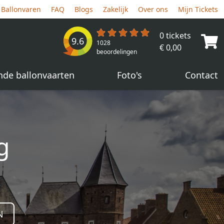
Ballonvaren
FAQ
Blogs
Zakelijk
Over ons
Mijn Tickets
0 tickets
9.6
1028
€ 0,00
beoordelingen
nde ballonvaarten
Foto's
Contact
g
N