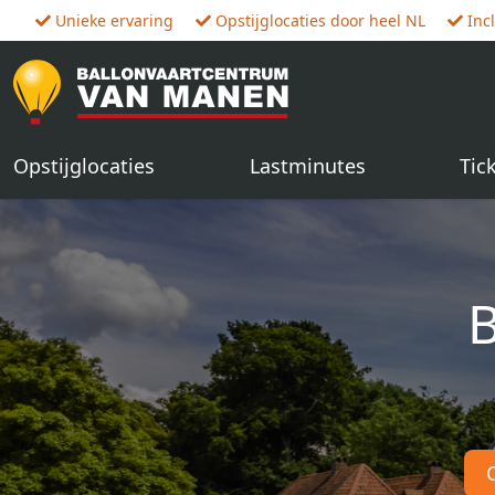
Unieke ervaring
Opstijglocaties door heel NL
Inc
Opstijglocaties
Lastminutes
Tic