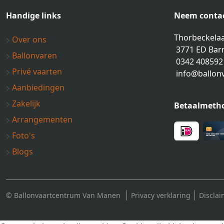
Handige links
Neem contac
Thorbeckelaa
Over ons
3771 ED Bar
Ballonvaren
0342 408592
Privé vaarten
info@ballon
Aanbiedingen
Zakelijk
Betaalmeth
Arrangementen
Foto's
Blogs
© Ballonvaartcentrum Van Manen
Privacy verklaring
Disclai