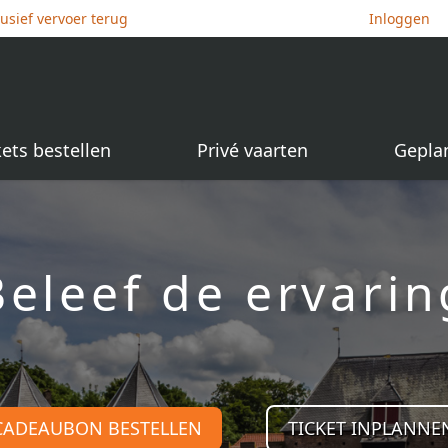
lusief vervoer terug
Inloggen
kets bestellen
Privé vaarten
Gepla
Beleef de ervarin
CADEAUBON BESTELLEN
TICKET INPLANNE