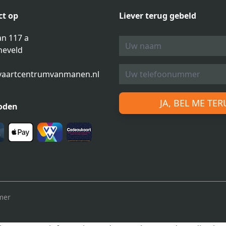
t op
Liever terug gebeld
n 117 a
neveld
vaartcentrumvanmanen.nl
JA, BEL ME TE
oden
mer