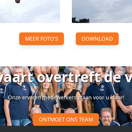
MEER FOTO'S
DOWNLOAD
vaart overtreft de 
Onze ervaren medewerkers staan voor u klaar!
ONTMOET ONS TEAM