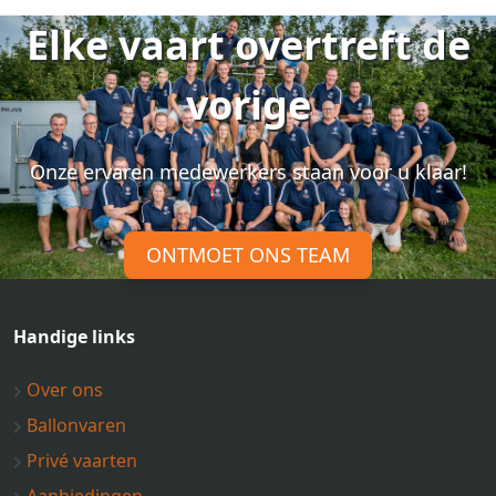
Elke vaart overtreft de
vorige
Onze ervaren medewerkers staan voor u klaar!
ONTMOET ONS TEAM
Handige links
Over ons
Ballonvaren
Privé vaarten