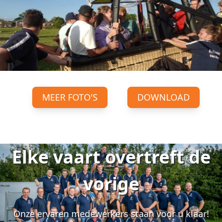
MEER FOTO'S
DOWNLOAD
Elke vaart overtreft de
vorige
Onze ervaren medewerkers staan voor u klaar!