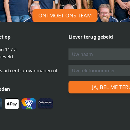
ONTMOET ONS TEAM
t op
Liever terug gebeld
n 117 a
neveld
vaartcentrumvanmanen.nl
JA, BEL ME TE
oden