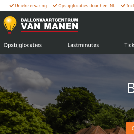
Unieke ervaring
Opstijglocaties door heel NL
Inc
Opstijglocaties
Lastminutes
Tic