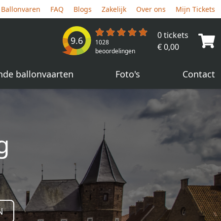
Ballonvaren
FAQ
Blogs
Zakelijk
Over ons
Mijn Tickets
0 tickets
9.6
1028
€ 0,00
beoordelingen
nde ballonvaarten
Foto's
Contact
g
N