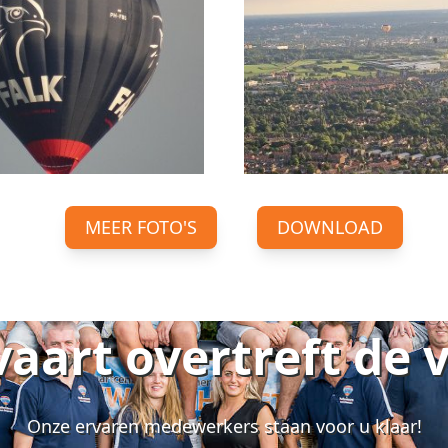
MEER FOTO'S
DOWNLOAD
vaart overtreft de 
Onze ervaren medewerkers staan voor u klaar!