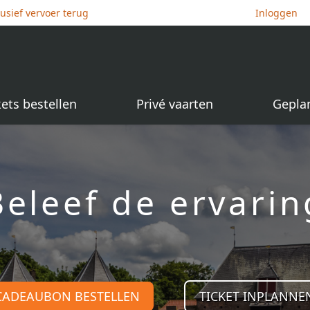
lusief vervoer terug
Inloggen
kets bestellen
Privé vaarten
Gepla
Beleef de ervarin
CADEAUBON BESTELLEN
TICKET INPLANNE