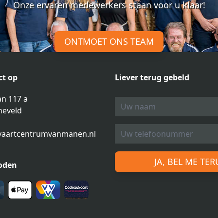
Onze ervaren medewerkers staan voor u klaar!
ONTMOET ONS TEAM
t op
Liever terug gebeld
n 117 a
neveld
vaartcentrumvanmanen.nl
JA, BEL ME TE
oden