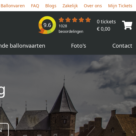
Ballonvaren
FAQ
Blogs
Zakelijk
Over ons
Mijn Tickets
0 tickets
9.6
1028
€ 0,00
beoordelingen
nde ballonvaarten
Foto's
Contact
g
N