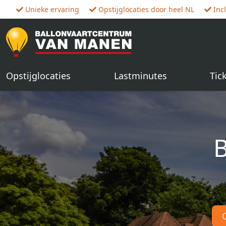
Unieke ervaring
Opstijglocaties door heel NL
Inc
Opstijglocaties
Lastminutes
Tic