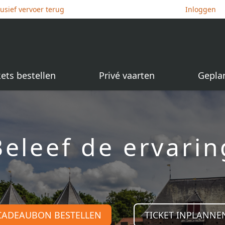
lusief vervoer terug
Inloggen
kets bestellen
Privé vaarten
Gepla
Beleef de ervarin
CADEAUBON BESTELLEN
TICKET INPLANNE