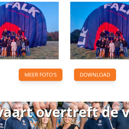
MEER FOTO'S
DOWNLOAD
vaart overtreft de 