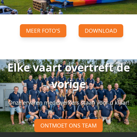
MEER FOTO'S
DOWNLOAD
Elke vaart overtreft de
vorige
Onze ervaren medewerkers staan voor u klaar!
ONTMOET ONS TEAM