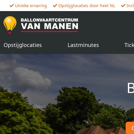
Unieke ervaring
Opstijglocaties door heel NL
Inc
Opstijglocaties
Lastminutes
Tic