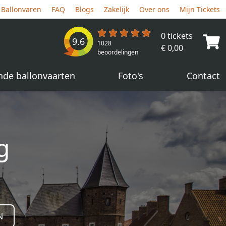
Ballonvaren
FAQ
Blogs
Zakelijk
Over ons
Mijn Tickets
0 tickets
9.6
1028
€ 0,00
beoordelingen
nde ballonvaarten
Foto's
Contact
g
N