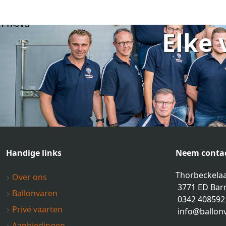
Elke 
Handige links
Neem contac
Thorbeckelaa
Over ons
3771 ED Bar
Ballonvaren
0342 408592
Privé vaarten
info@ballon
Aanbiedingen