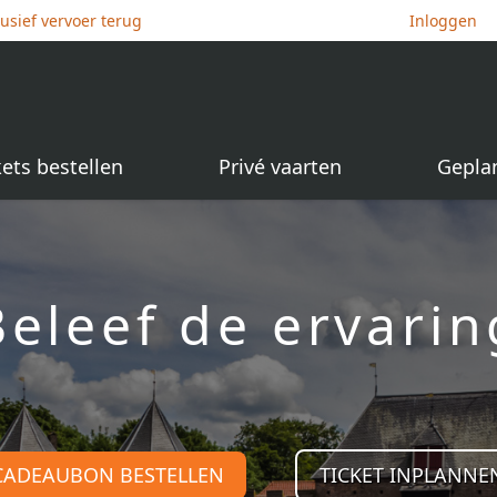
lusief vervoer terug
Inloggen
kets bestellen
Privé vaarten
Gepla
Beleef de ervarin
CADEAUBON BESTELLEN
TICKET INPLANNE