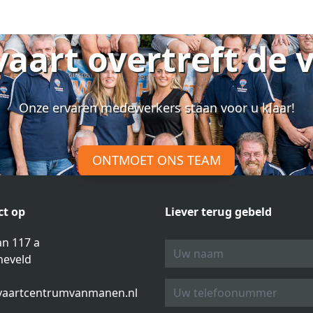
vaart overtreft de 
Onze ervaren medewerkers staan voor u klaar!
ONTMOET ONS TEAM
t op
Liever terug gebeld
n 117 a
neveld
vaartcentrumvanmanen.nl