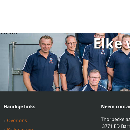
Elke 
Handige links
Neem contac
Thorbeckelaa
Over ons
3771 ED Bar
Ballonvaren