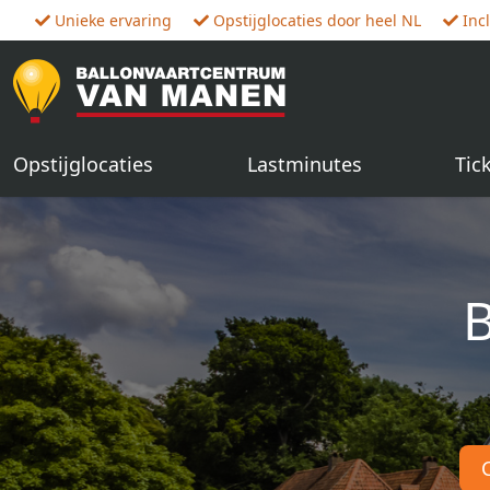
Unieke ervaring
Opstijglocaties door heel NL
Inc
Opstijglocaties
Lastminutes
Tic