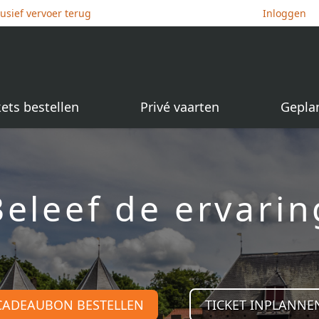
lusief vervoer terug
Inloggen
kets bestellen
Privé vaarten
Gepla
Beleef de ervarin
CADEAUBON BESTELLEN
TICKET INPLANNE