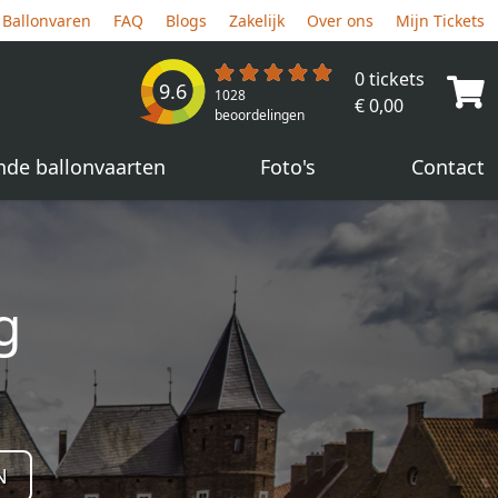
Ballonvaren
FAQ
Blogs
Zakelijk
Over ons
Mijn Tickets
0 tickets
9.6
1028
€ 0,00
beoordelingen
nde ballonvaarten
Foto's
Contact
g
N