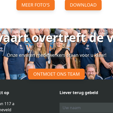
MEER FOTO'S
DOWNLOAD
vaart overtreft de 
Onze ervaren medewerkers staan voor u klaar!
ONTMOET ONS TEAM
t op
Liever terug gebeld
n 117 a
neveld