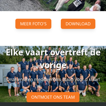
MEER FOTO'S
DOWNLOAD
Elke vaart overtreft de
vorige
Onze ervaren medewerkers staan voor u klaar!
ONTMOET ONS TEAM