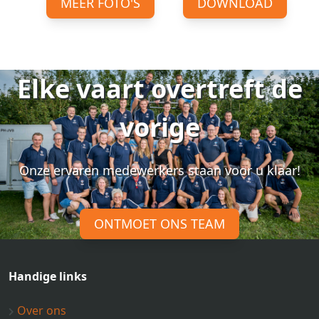
MEER FOTO'S
DOWNLOAD
Elke vaart overtreft de
vorige
Onze ervaren medewerkers staan voor u klaar!
ONTMOET ONS TEAM
Handige links
Over ons