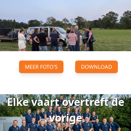
MEER FOTO'S
DOWNLOAD
Elke vaart overtreft de
vorige