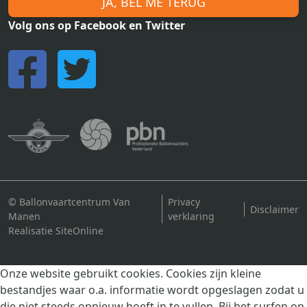
JA, BEL ME TERUG
Volg ons op Facebook en Twitter
© Ballonvaartcentrum Van
Privacy
Disclaimer
Manen
verklaring
Realisatie SiteOnline
Onze website gebruikt cookies. Cookies zijn kleine
bestandjes waar o.a. informatie wordt opgeslagen zodat u
die niet steeds opnieuw hoeft in te vullen. Bij het surfen op