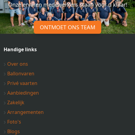
Onze ervaren medewerkers staan voor u klaar!
ONTMOET ONS TEAM
Handige links
Over ons
Ballonvaren
Privé vaarten
Aanbiedingen
Zakelijk
Arrangementen
Foto's
Blogs