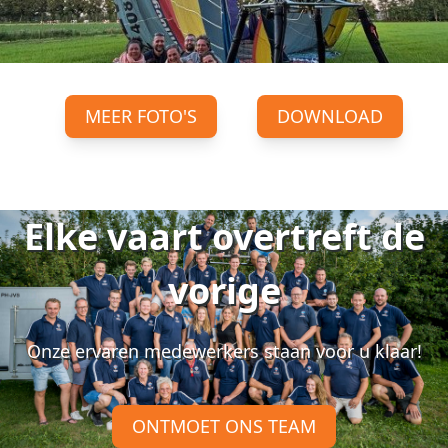
MEER FOTO'S
DOWNLOAD
Elke vaart overtreft de
vorige
Onze ervaren medewerkers staan voor u klaar!
ONTMOET ONS TEAM