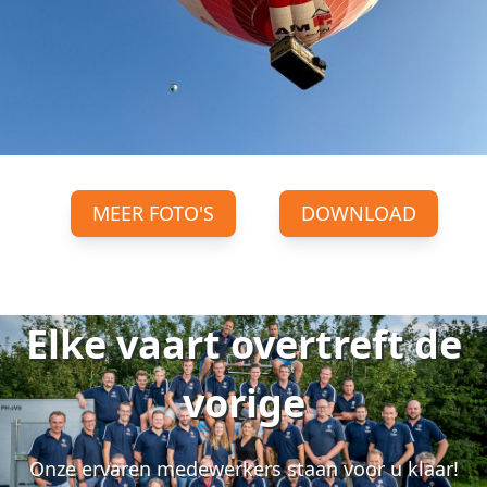
MEER FOTO'S
DOWNLOAD
Elke vaart overtreft de
vorige
Onze ervaren medewerkers staan voor u klaar!