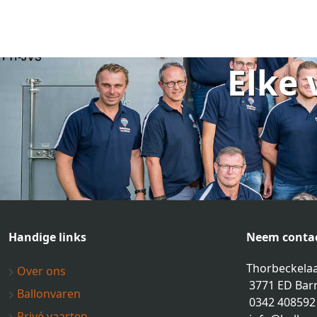
Elke 
Handige links
Neem contac
Thorbeckelaa
Over ons
3771 ED Bar
Ballonvaren
0342 408592
Privé vaarten