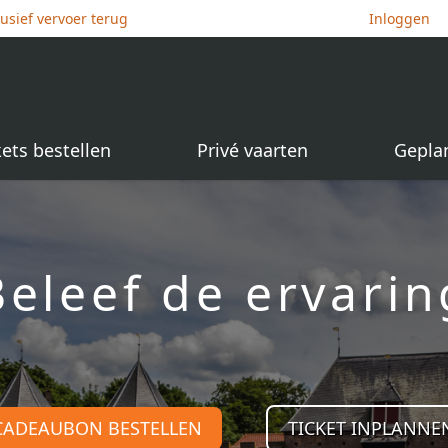
lusief vervoer terug
Inloggen
kets bestellen
Privé vaarten
Gepla
Beleef de ervarin
CADEAUBON BESTELLEN
TICKET INPLANNE