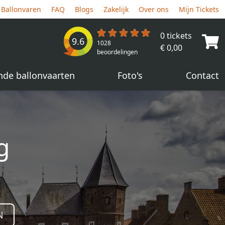
Ballonvaren
FAQ
Blogs
Zakelijk
Over ons
Mijn Tickets
0 tickets
9.6
1028
€ 0,00
beoordelingen
nde ballonvaarten
Foto's
Contact
g
N