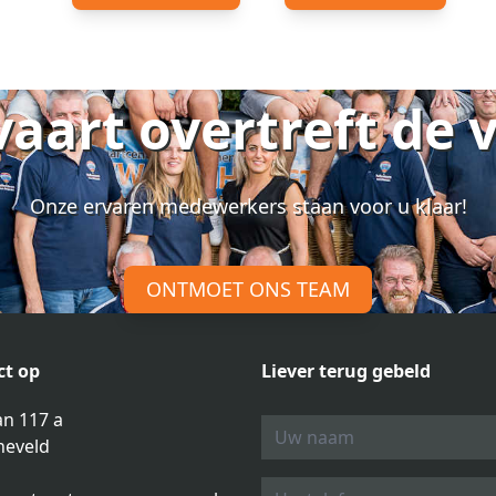
vaart overtreft de 
Onze ervaren medewerkers staan voor u klaar!
ONTMOET ONS TEAM
t op
Liever terug gebeld
n 117 a
neveld