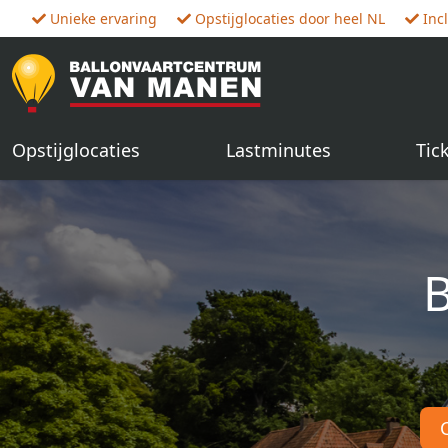
Unieke ervaring
Opstijglocaties door heel NL
Inc
Opstijglocaties
Lastminutes
Tic