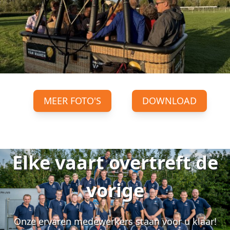
MEER FOTO'S
DOWNLOAD
Elke vaart overtreft de
vorige
Onze ervaren medewerkers staan voor u klaar!