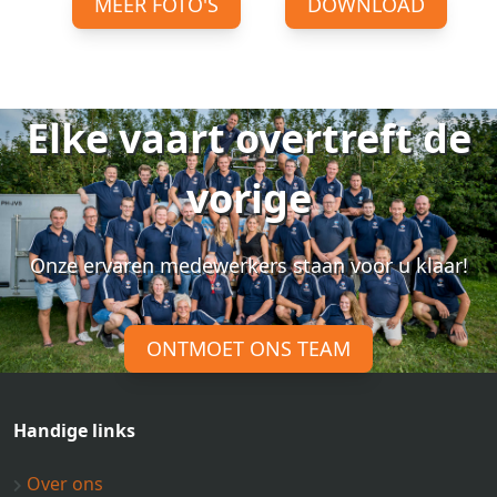
MEER FOTO'S
DOWNLOAD
Elke vaart overtreft de
vorige
Onze ervaren medewerkers staan voor u klaar!
ONTMOET ONS TEAM
Handige links
Over ons