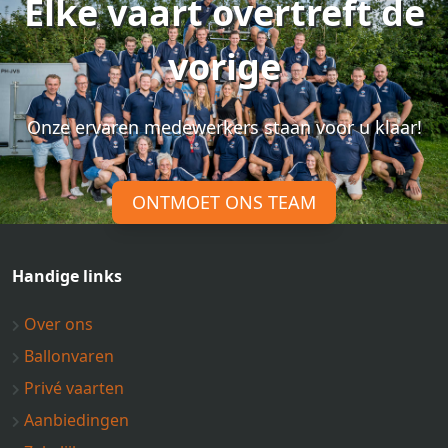
Elke vaart overtreft de
vorige
Onze ervaren medewerkers staan voor u klaar!
ONTMOET ONS TEAM
Handige links
Over ons
Ballonvaren
Privé vaarten
Aanbiedingen