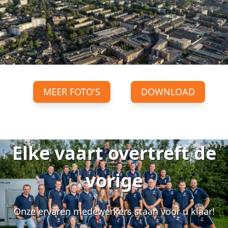
MEER FOTO'S
DOWNLOAD
Elke vaart overtreft de
vorige
Onze ervaren medewerkers staan voor u klaar!