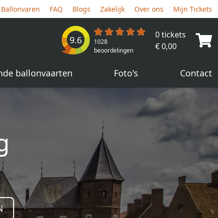
Ballonvaren
FAQ
Blogs
Zakelijk
Over ons
Mijn Tickets
0 tickets
9.6
1028
€ 0,00
beoordelingen
nde ballonvaarten
Foto's
Contact
g
N