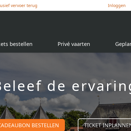
lusief vervoer terug
Inloggen
kets bestellen
Privé vaarten
Gepla
Beleef de ervarin
CADEAUBON BESTELLEN
TICKET INPLANNE