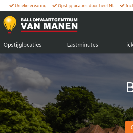
Unieke ervaring
Opstijglocaties door heel NL
Inc
Opstijglocaties
Lastminutes
Tic