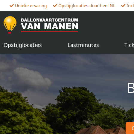
Unieke ervaring
Opstijglocaties door heel NL
Inc
Opstijglocaties
Lastminutes
Tic