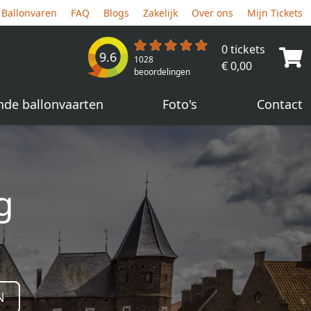
Ballonvaren
FAQ
Blogs
Zakelijk
Over ons
Mijn Tickets
0 tickets
9.6
1028
€ 0,00
beoordelingen
nde ballonvaarten
Foto's
Contact
g
N