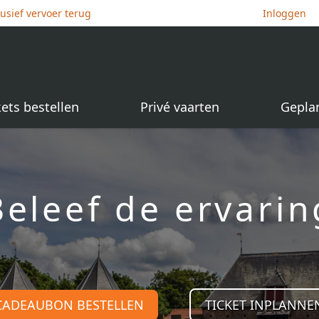
lusief vervoer terug
Inloggen
kets bestellen
Privé vaarten
Gepla
Beleef de ervarin
CADEAUBON BESTELLEN
TICKET INPLANNE