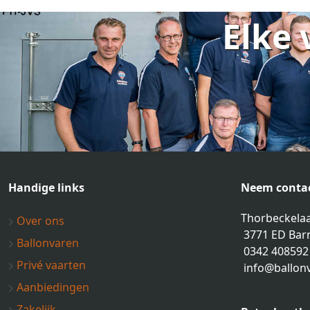
Elke 
Handige links
Neem contac
Thorbeckelaa
Over ons
3771 ED Bar
Ballonvaren
0342 408592
Privé vaarten
info@ballon
Aanbiedingen
Zakelijk