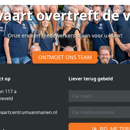
vaart overtreft de 
Onze ervaren medewerkers staan voor u klaar!
ONTMOET ONS TEAM
t op
Liever terug gebeld
n 117 a
neveld
vaartcentrumvanmanen.nl
JA, BEL ME TE