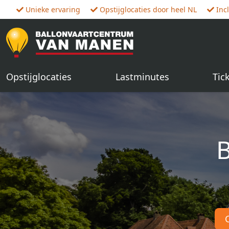
Unieke ervaring
Opstijglocaties door heel NL
Inc
Opstijglocaties
Lastminutes
Tic