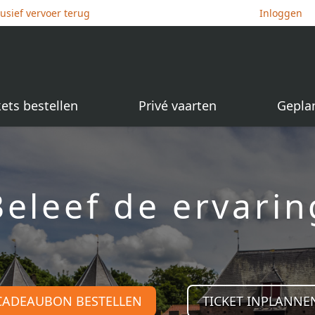
lusief vervoer terug
Inloggen
kets bestellen
Privé vaarten
Gepla
Beleef de ervarin
CADEAUBON BESTELLEN
TICKET INPLANNE