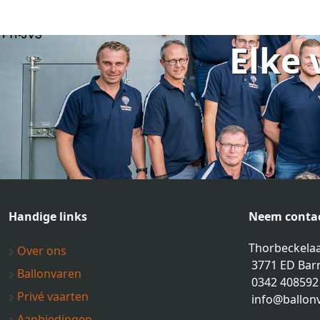
Elke 
Handige links
Neem contac
Thorbeckelaa
Over ons
3771 ED Bar
Ballonvaren
0342 408592
Privé vaarten
info@ballon
Aanbiedingen