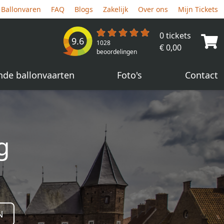
Ballonvaren
FAQ
Blogs
Zakelijk
Over ons
Mijn Tickets
0 tickets
9.6
1028
€ 0,00
beoordelingen
nde ballonvaarten
Foto's
Contact
g
N