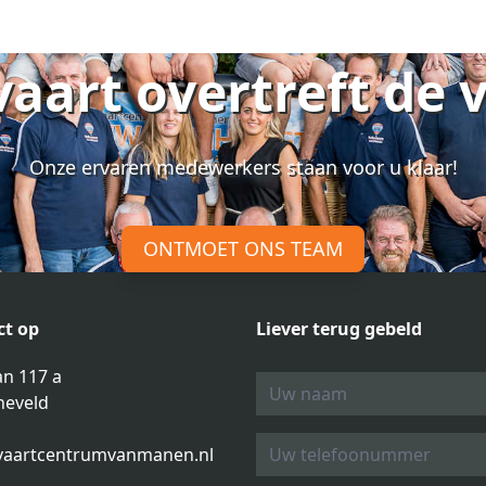
vaart overtreft de 
Onze ervaren medewerkers staan voor u klaar!
ONTMOET ONS TEAM
t op
Liever terug gebeld
n 117 a
neveld
vaartcentrumvanmanen.nl