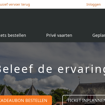
lusief vervoer terug
Inloggen
kets bestellen
Privé vaarten
Gepla
Beleef de ervarin
CADEAUBON BESTELLEN
TICKET INPLANNE