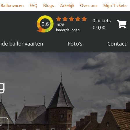
Ballonvaren
FAQ
Blogs
Zakelijk
Over ons
Mijn Tickets
0 tickets
9.6
1028
€ 0,00
beoordelingen
nde ballonvaarten
Foto's
Contact
g
N