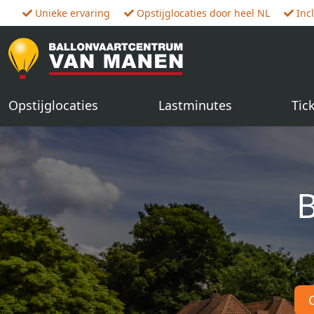
Unieke ervaring
Opstijglocaties door heel NL
Inc
Opstijglocaties
Lastminutes
Tic