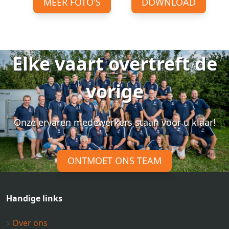
MEER FOTO'S
DOWNLOAD
Elke vaart overtreft de
vorige
Onze ervaren medewerkers staan voor u klaar!
ONTMOET ONS TEAM
Handige links
Over ons