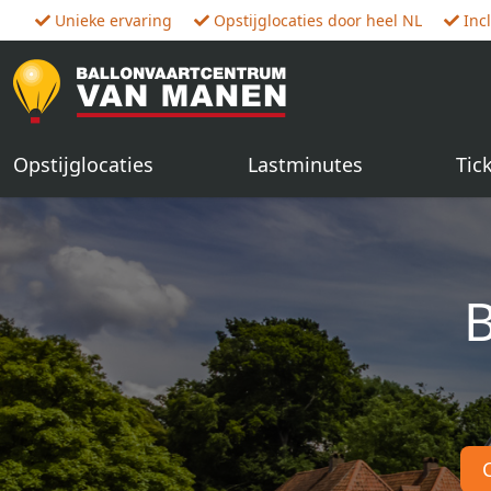
Unieke ervaring
Opstijglocaties door heel NL
Inc
Opstijglocaties
Lastminutes
Tic