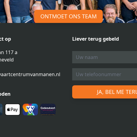
ONTMOET ONS TEAM
t op
Liever terug gebeld
n 117 a
neveld
vaartcentrumvanmanen.nl
JA, BEL ME TE
oden