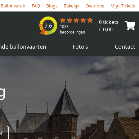
Ballonvaren
FAQ
Blogs
Zakelijk
Over ons
Mijn Tickets
0 tickets
9.6
1028
€ 0,00
beoordelingen
nde ballonvaarten
Foto's
Contact
g
N