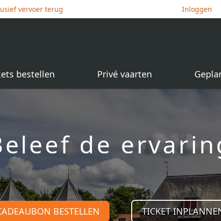
lusief vervoer terug
Inloggen
kets bestellen
Privé vaarten
Gepla
Beleef de ervarin
CADEAUBON BESTELLEN
TICKET INPLANNE