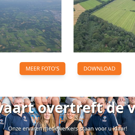
MEER FOTO'S
DOWNLOAD
vaart overtreft de 
Onze ervaren medewerkers staan voor u klaar!