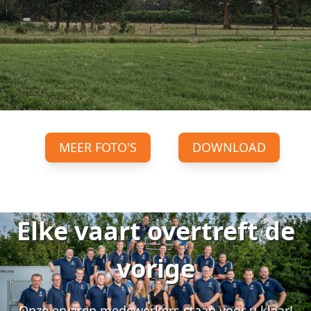
MEER FOTO'S
DOWNLOAD
Elke vaart overtreft de
vorige
Onze ervaren medewerkers staan voor u klaar!