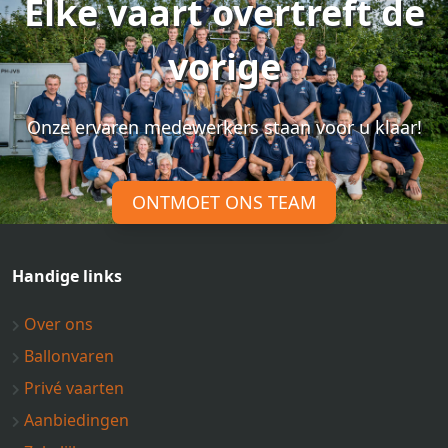
Elke vaart overtreft de
vorige
Onze ervaren medewerkers staan voor u klaar!
ONTMOET ONS TEAM
Handige links
Over ons
Ballonvaren
Privé vaarten
Aanbiedingen