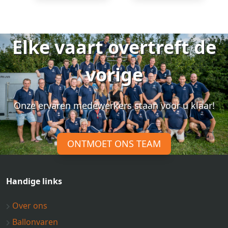
Elke vaart overtreft de
vorige
Onze ervaren medewerkers staan voor u klaar!
ONTMOET ONS TEAM
Handige links
Over ons
Ballonvaren