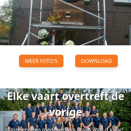
MEER FOTO'S
DOWNLOAD
Elke vaart overtreft de
vorige
Onze ervaren medewerkers staan voor u klaar!