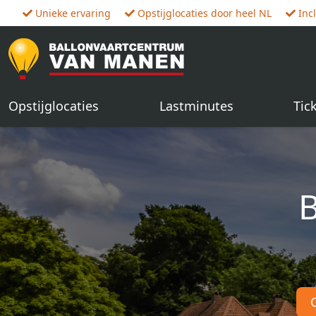
Unieke ervaring
Opstijglocaties door heel NL
Inc
Opstijglocaties
Lastminutes
Tic