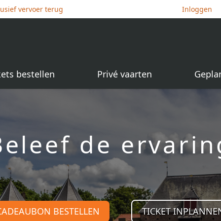
lusief vervoer terug
Inloggen
kets bestellen
Privé vaarten
Gepla
Beleef de ervarin
CADEAUBON BESTELLEN
TICKET INPLANNE