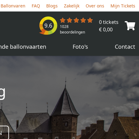
Ballonvaren
FAQ
Blogs
Zakelijk
Over ons
Mijn Tickets
0 tickets
9.6
1028
€ 0,00
beoordelingen
nde ballonvaarten
Foto's
Contact
g
N