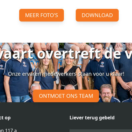
MEER FOTO'S
DOWNLOAD
vaart overtreft de 
Onze ervaren medewerkers staan voor u klaar!
ONTMOET ONS TEAM
t op
Liever terug gebeld
n 117 a