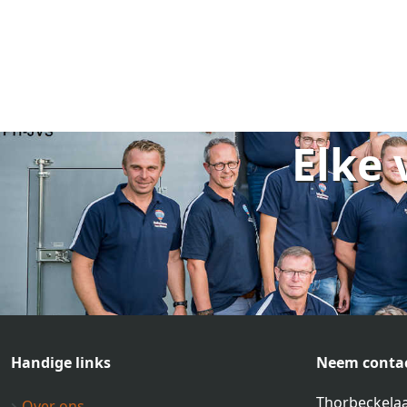
Elke 
Handige links
Neem contac
Thorbeckelaa
Over ons