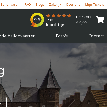
Ballonvaren
FAQ
Blogs
Zakelijk
Over ons
Mijn Tickets
0 tickets
9.6
1028
€ 0,00
beoordelingen
nde ballonvaarten
Foto's
Contact
g
N