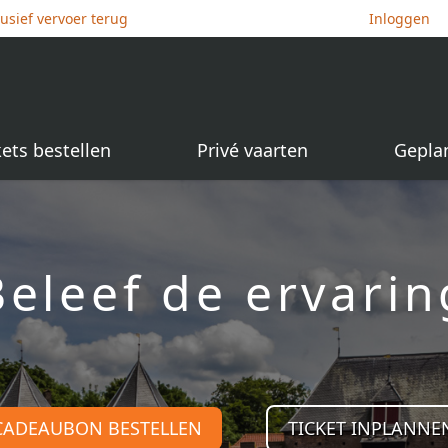
lusief vervoer terug
Inloggen
kets bestellen
Privé vaarten
Gepla
Beleef de ervarin
CADEAUBON BESTELLEN
TICKET INPLANNE