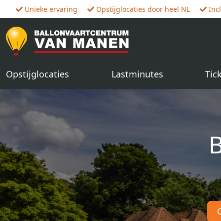
Unieke ervaring
Opstijglocaties door heel NL
Inc
Opstijglocaties
Lastminutes
Tic