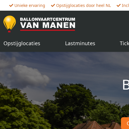
Unieke ervaring
Opstijglocaties door heel NL
Inc
Opstijglocaties
Lastminutes
Tic