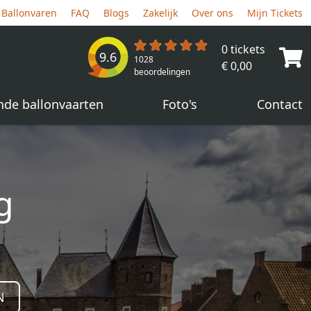
Ballonvaren
FAQ
Blogs
Zakelijk
Over ons
Mijn Tickets
0 tickets
9.6
1028
€ 0,00
beoordelingen
nde ballonvaarten
Foto's
Contact
g
N