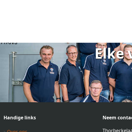
Elke 
Handige links
Neem contac
Thorbeckelaa
Over ons