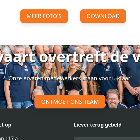
MEER FOTO'S
DOWNLOAD
vaart overtreft de 
Onze ervaren medewerkers staan voor u klaar!
ONTMOET ONS TEAM
t op
Liever terug gebeld
n 117 a