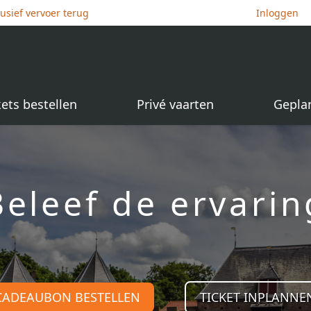
lusief vervoer terug
Inloggen
kets bestellen
Privé vaarten
Gepla
Beleef de ervarin
CADEAUBON BESTELLEN
TICKET INPLANNE