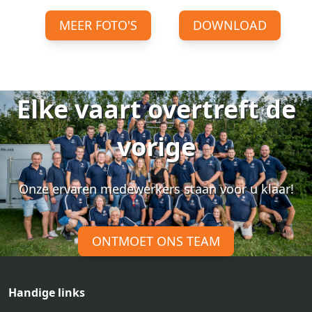
MEER FOTO'S
DOWNLOAD
Elke vaart overtreft de
vorige
Onze ervaren medewerkers staan voor u klaar!
ONTMOET ONS TEAM
Handige links