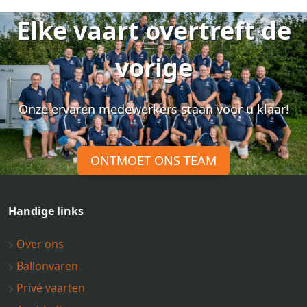
Elke vaart overtreft de
vorige
Onze ervaren medewerkers staan voor u klaar!
ONTMOET ONS TEAM
Handige links
Over ons
Ballonvaren
Privé vaarten