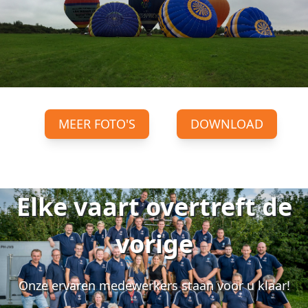
MEER FOTO'S
DOWNLOAD
Elke vaart overtreft de
vorige
Onze ervaren medewerkers staan voor u klaar!