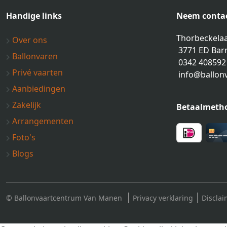
Handige links
Neem contac
Thorbeckelaa
Over ons
3771 ED Bar
Ballonvaren
0342 408592
Privé vaarten
info@ballon
Aanbiedingen
Zakelijk
Betaalmeth
Arrangementen
Foto's
Blogs
© Ballonvaartcentrum Van Manen
Privacy verklaring
Disclai