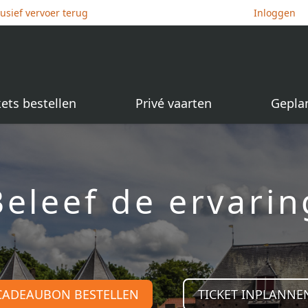
lusief vervoer terug
Inloggen
kets bestellen
Privé vaarten
Gepla
Beleef de ervarin
CADEAUBON BESTELLEN
TICKET INPLANNE