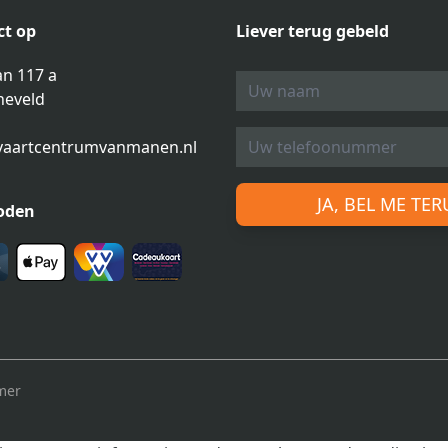
t op
Liever terug gebeld
n 117 a
neveld
vaartcentrumvanmanen.nl
JA, BEL ME TE
oden
mer