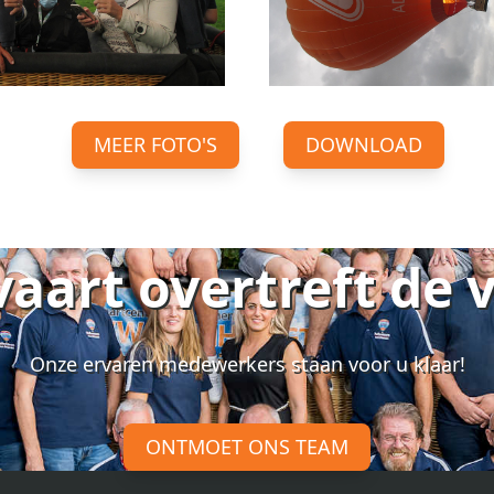
MEER FOTO'S
DOWNLOAD
vaart overtreft de 
Onze ervaren medewerkers staan voor u klaar!
ONTMOET ONS TEAM