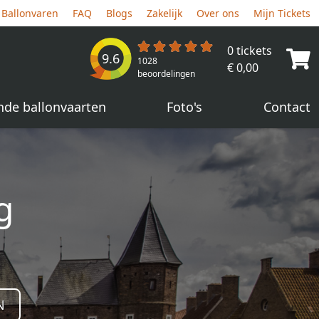
Ballonvaren
FAQ
Blogs
Zakelijk
Over ons
Mijn Tickets
0 tickets
9.6
1028
€ 0,00
beoordelingen
nde ballonvaarten
Foto's
Contact
g
N