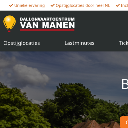
Unieke ervaring
Opstijglocaties door heel NL
Inc
Opstijglocaties
Lastminutes
Tic