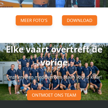
MEER FOTO'S
DOWNLOAD
Elke vaart overtreft de
vorige
Onze ervaren medewerkers staan voor u klaar!
ONTMOET ONS TEAM