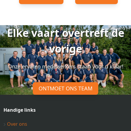
Elke vaart overtreft de
vorige
Onze ervaren medewerkers staan voor u klaar!
ONTMOET ONS TEAM
Handige links
Over ons