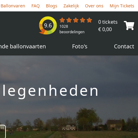
Ballonvaren
FAQ
Blogs
Zakelijk
Over ons
Mijn Tickets
0 tickets
9.6
1028
€ 0,00
beoordelingen
nde ballonvaarten
Foto's
Contact
gelegenheden