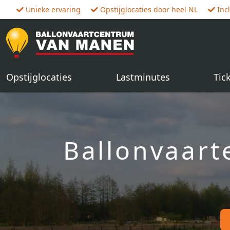
Unieke ervaring
Opstijglocaties door heel NL
Inc
Opstijglocaties
Lastminutes
Tic
Ballonvaart