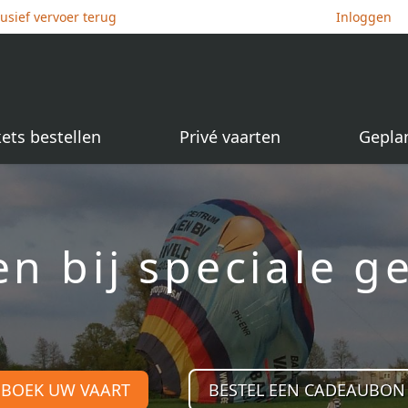
lusief vervoer terug
Inloggen
kets bestellen
Privé vaarten
Gepla
en bij speciale 
BOEK UW VAART
BESTEL EEN CADEAUBON