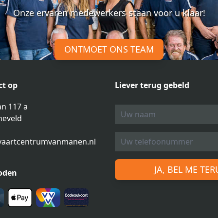
Onze ervaren medewerkers staan voor u klaar!
ONTMOET ONS TEAM
t op
Liever terug gebeld
n 117 a
neveld
vaartcentrumvanmanen.nl
JA, BEL ME TE
oden