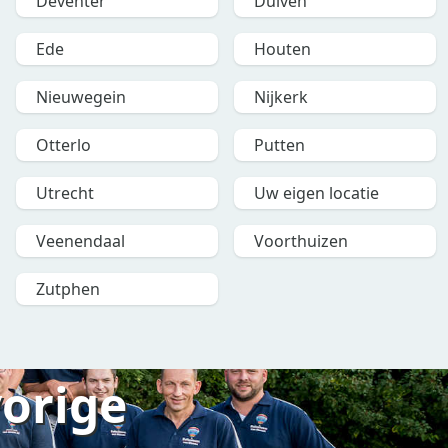
Deventer
Duiven
Ede
Houten
Nieuwegein
Nijkerk
Otterlo
Putten
Utrecht
Uw eigen locatie
Veenendaal
Voorthuizen
Zutphen
vorige